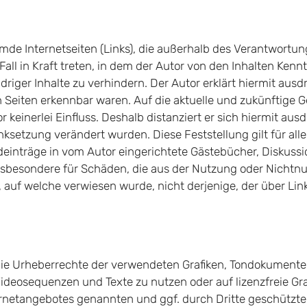
emde Internetseiten (Links), die außerhalb des Verantwortu
all in Kraft treten, in dem der Autor von den Inhalten Ken
riger Inhalte zu verhindern. Der Autor erklärt hiermit aus
en Seiten erkennbar waren. Auf die aktuelle und zukünftige G
keinerlei Einfluss. Deshalb distanziert er sich hiermit ausdr
nksetzung verändert wurden. Diese Feststellung gilt für al
inträge in vom Autor eingerichtete Gästebücher, Diskussion
insbesondere für Schäden, die aus der Nutzung oder Nichtn
e, auf welche verwiesen wurde, nicht derjenige, der über Link
en die Urheberrechte der verwendeten Grafiken, Tondokumen
 Videosequenzen und Texte zu nutzen oder auf lizenzfreie 
nternetangebotes genannten und ggf. durch Dritte geschütz