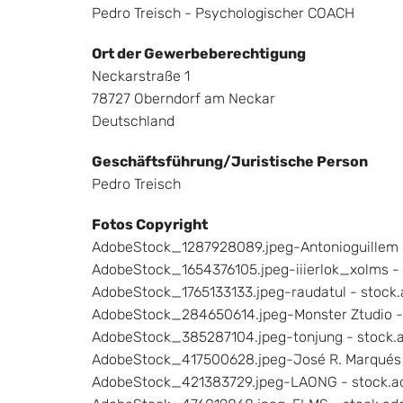
Pedro Treisch - Psychologischer COACH
Ort der Gewerbeberechtigung
Neckarstraße 1
78727 Oberndorf am Neckar
Deutschland
Geschäftsführung/Juristische Person
Pedro Treisch
Fotos Copyright
AdobeStock_1287928089.jpeg-Antonioguillem 
AdobeStock_1654376105.jpeg-iiierlok_xolms -
AdobeStock_1765133133.jpeg-raudatul - stock
AdobeStock_284650614.jpeg-Monster Ztudio -
AdobeStock_385287104.jpeg-tonjung - stock.
AdobeStock_417500628.jpeg-José R. Marqués 
AdobeStock_421383729.jpeg-LAONG - stock.