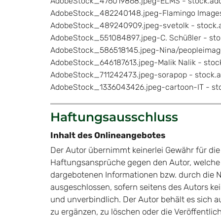
AdobeStock_476019868.jpeg-ELMS - stock.ad
AdobeStock_482240148.jpeg-Flamingo Images
AdobeStock_489240909.jpeg-svetolk - stock
AdobeStock_551084897.jpeg-C. Schüßler - st
AdobeStock_586518145.jpeg-Nina/peopleimag
AdobeStock_646187613.jpeg-Malik Nalik - sto
AdobeStock_711242473.jpeg-sorapop - stock.
AdobeStock_1336043426.jpeg-cartoon-IT - st
Haftungsausschluss
Inhalt des Onlineangebotes
Der Autor übernimmt keinerlei Gewähr für die A
Haftungsansprüche gegen den Autor, welche si
dargebotenen Informationen bzw. durch die N
ausgeschlossen, sofern seitens des Autors kei
und unverbindlich. Der Autor behält es sich 
zu ergänzen, zu löschen oder die Veröffentlic