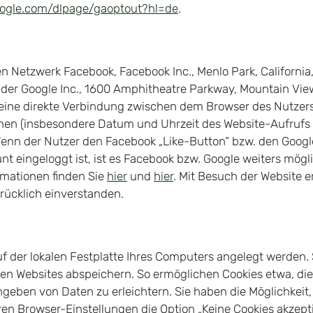
google.com/dlpage/gaoptout?hl=de
.
n Netzwerk Facebook, Facebook Inc., Menlo Park, California,
der Google Inc., 1600 Amphitheatre Parkway, Mountain View
ht eine direkte Verbindung zwischen dem Browser des Nutze
ionen (insbesondere Datum und Uhrzeit des Website-Aufruf
Wenn der Nutzer den Facebook „Like-Button“ bzw. den Google
eingeloggt ist, ist es Facebook bzw. Google weiters mögli
rmationen finden Sie
hier
und
hier
. Mit Besuch der Website er
ücklich einverstanden.
uf der lokalen Festplatte Ihres Computers angelegt werden.
en Websites abspeichern. So ermöglichen Cookies etwa, di
ngeben von Daten zu erleichtern. Sie haben die Möglichkeit
en Browser-Einstellungen die Option „Keine Cookies akzepti